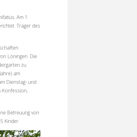
ifatius. Am 1.
ichtet. Träger des
tschaften
von Löningen. Die
dergarten zu
 Jahre) am
 am Dienstag- und
 Konfession,
eine Betreuung von
15 Kinder.