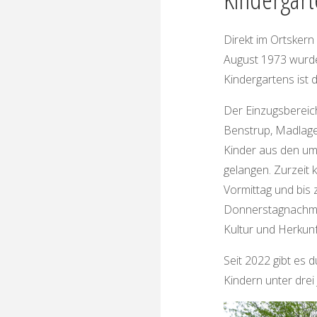
N
R
I
E
D
E
Direkt im Ortskern
N
-
August 1973 wurde
Kindergartens ist 
M
A
D
L
A
Der Einzugsbereic
Benstrup, Madlage
G
E
Kinder aus den um
E
.
V
.
gelangen. Zurzeit 
Vormittag und bis
Donnerstagnachmit
Kultur und Herku
Seit 2022 gibt es 
Kindern unter drei 