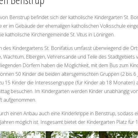
 von Benstrup befindet sich der katholische Kindergarten St. Bon
 er im Gebäude der ehemaligen katholischen Volksschule einger
die katholische Kirchengemeinde St. Vitus in Löningen.
h des Kindergartens St. Bonifatius umfasst überwiegend die Or
, Wachtum, Elbergen, Vehrensande und Teile des Stadtgebiets 
liegenden Dörfern haben die Möglichkeit, mit dem Bus zum Kin
können 50 Kinder die beiden altersgemischten Gruppen (2 bis 6
 zu 15 Kinder die Interessengruppe (für Kinder ab 18 Monaten)
tag besuchen. Im Kindergarten werden Kinder unabhängig von
nft aufgenommen.
durch einen Anbau auch eine Kinderkrippe in Benstrup, sodass 
Jahren möglich ist. Insgesamt bietet der Kindergarten Platz für 