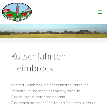
Zum
Inhalt
D
springen
O
R
F
G
E
M
E
I
N
S
C
H
A
F
Kutschfahrten
T
B
Heimbrock
E
N
S
T
R
U
P
-
S
Manfred Heimbrock, ein passionierter Fahrer und
T
E
I
Pferdefreund, ist schon seit vielen Jahren im
Oldenburger Münsterland bekannt.
N
R
I
Zusammen mit seiner Familie und Freunden bietet er