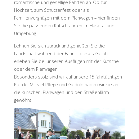
E
D
E
romantische und gesellige Fahrten an. Ob zur
N
-
Hochzeit, zum Schützenfest oder als
Familienvergnügen mit dem Planwagen – hier finden
M
A
Sie die passenden Kutschfahrten im Hasetal und
D
L
A
Umgebung.
G
E
Lehnen Sie sich zurück und genießen Sie die
E
.
V
.
Landschaft während der Fahrt – dieses Gefühl
erleben Sie bei unseren Ausflügen mit der Kutsche
oder dem Planwagen.
Besonders stolz sind wir auf unsere 15 fahrtüchtigen
Pferde. Mit viel Pflege und Geduld haben wir sie an
die Kutschen, Planwagen und den Straßenlärm
gewöhnt.